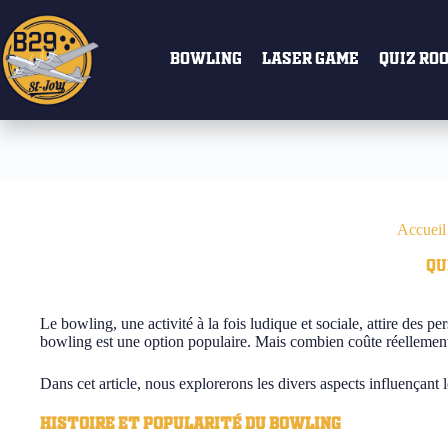
Passer
au
contenu
Bowling
Laser Game
Quiz Ro
Accueil
Qu
Le bowling, une activité à la fois ludique et sociale, attire des 
bowling est une option populaire. Mais combien coûte réellement u
Dans cet article, nous explorerons les divers aspects influençant 
Histoire et popularité du bowling