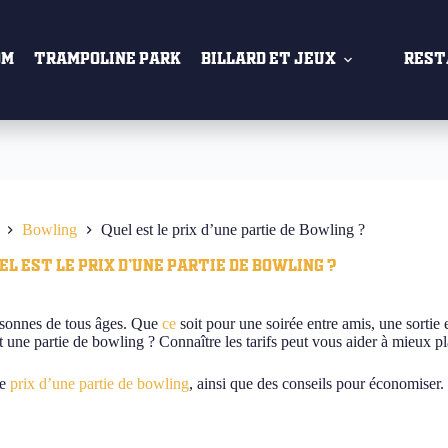
om
Trampoline Park
Billard et Jeux
Rest
Bowling
Quel est le prix d’une partie de Bowling ?
el est le prix d’une partie de Bowling ?
personnes de tous âges. Que
ce
soit pour une soirée entre amis, une sortie
ne partie de bowling ? Connaître les tarifs peut vous aider à mieux plan
le
prix d’une partie de bowling
, ainsi que des conseils pour économiser.