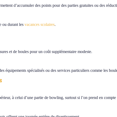
rmettent d’accumuler des points pour des parties gratuites ou des réduct
e ou durant les
vacances scolaires
.
ssures et de boules pour un coût supplémentaire modeste.
des équipements spécialisés ou des services particuliers comme les boul
s
rieur, à celui d’une partie de bowling, surtout si l’on prend en compte l
is offrent une journée entière de divertissement.